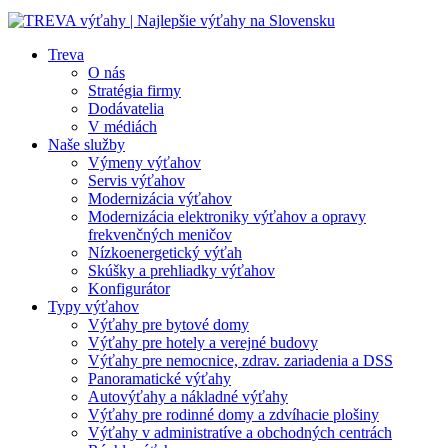
Treva
O nás
Stratégia firmy
Dodávatelia
V médiách
Naše služby
Výmeny výťahov
Servis výťahov
Modernizácia výťahov
Modernizácia elektroniky výťahov a opravy
frekvenčných meničov
Nízkoenergetický výťah
Skúšky a prehliadky výťahov
Konfigurátor
Typy výťahov
Výťahy pre bytové domy
Výťahy pre hotely a verejné budovy
Výťahy pre nemocnice, zdrav. zariadenia a DSS
Panoramatické výťahy
Autovýťahy a nákladné výťahy
Výťahy pre rodinné domy a zdvíhacie plošiny
Výťahy v administratíve a obchodných centrách