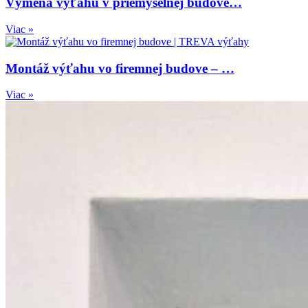
Výmena výťahu v priemyselnej budove…
Viac »
Montáž výťahu vo firemnej budove – …
Viac »