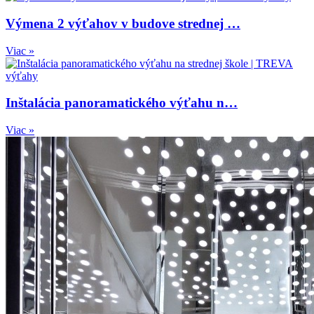
Výmena 2 výťahov v budove strednej …
Viac »
Inštalácia panoramatického výťahu n…
Viac »