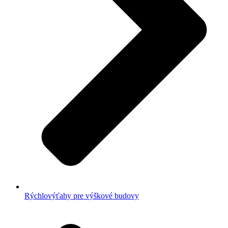
Rýchlovýťahy pre výškové budovy