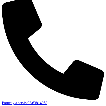
Poruchy a servis 02/63814058