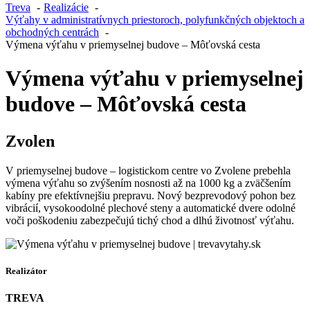
Treva
Realizácie
Výťahy v administratívnych priestoroch, polyfunkčných objektoch a
obchodných centrách
Výmena výťahu v priemyselnej budove – Môťovská cesta
Výmena výťahu v priemyselnej
budove – Môťovská cesta
Zvolen
V priemyselnej budove – logistickom centre vo Zvolene prebehla
výmena výťahu so zvýšením nosnosti až na 1000 kg a zväčšením
kabíny pre efektívnejšiu prepravu. Nový bezprevodový pohon bez
vibrácií, vysokoodolné plechové steny a automatické dvere odolné
voči poškodeniu zabezpečujú tichý chod a dlhú životnosť výťahu.
Realizátor
TREVA