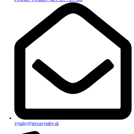
vytahy@trevavytahy.sk