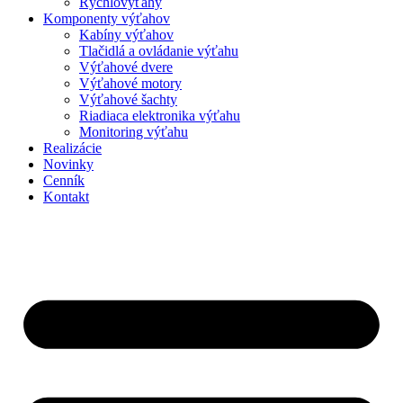
Rýchlovýťahy
Komponenty výťahov
Kabíny výťahov
Tlačidlá a ovládanie výťahu
Výťahové dvere
Výťahové motory
Výťahové šachty
Riadiaca elektronika výťahu
Monitoring výťahu
Realizácie
Novinky
Cenník
Kontakt