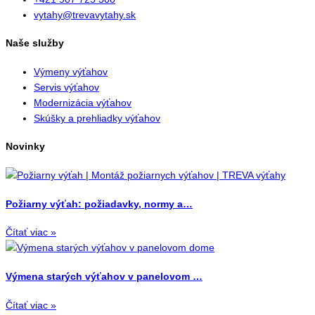
vytahy@trevavytahy.sk
Naše služby
Výmeny výťahov
Servis výťahov
Modernizácia výťahov
Skúšky a prehliadky výťahov
Novinky
Požiarny výťah: požiadavky, normy a…
Čítať viac »
Výmena starých výťahov v panelovom …
Čítať viac »