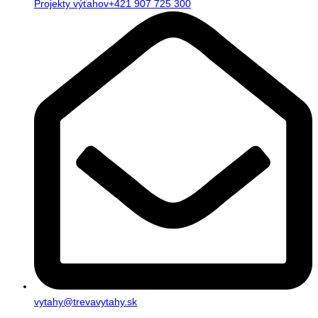
Projekty výťahov+421 907 725 300
vytahy@trevavytahy.sk