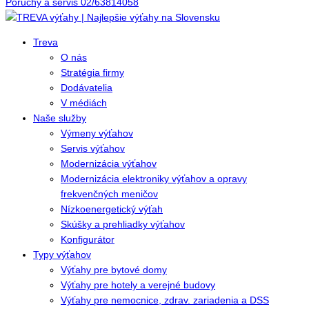
Poruchy a servis 02/63814058
Treva
O nás
Stratégia firmy
Dodávatelia
V médiách
Naše služby
Výmeny výťahov
Servis výťahov
Modernizácia výťahov
Modernizácia elektroniky výťahov a opravy
frekvenčných meničov
Nízkoenergetický výťah
Skúšky a prehliadky výťahov
Konfigurátor
Typy výťahov
Výťahy pre bytové domy
Výťahy pre hotely a verejné budovy
Výťahy pre nemocnice, zdrav. zariadenia a DSS