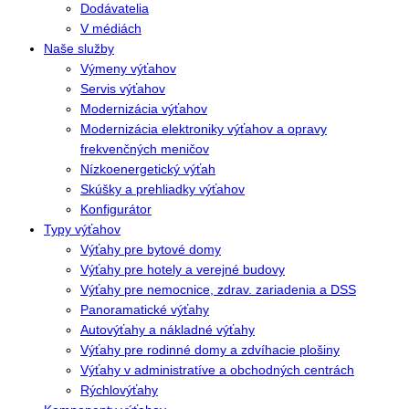
Dodávatelia
V médiách
Naše služby
Výmeny výťahov
Servis výťahov
Modernizácia výťahov
Modernizácia elektroniky výťahov a opravy
frekvenčných meničov
Nízkoenergetický výťah
Skúšky a prehliadky výťahov
Konfigurátor
Typy výťahov
Výťahy pre bytové domy
Výťahy pre hotely a verejné budovy
Výťahy pre nemocnice, zdrav. zariadenia a DSS
Panoramatické výťahy
Autovýťahy a nákladné výťahy
Výťahy pre rodinné domy a zdvíhacie plošiny
Výťahy v administratíve a obchodných centrách
Rýchlovýťahy