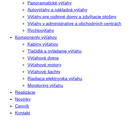
Panoramatické výťahy
Autovýťahy a nákladné výťahy
Výťahy pre rodinné domy a zdvíhacie plošiny
Výťahy v administratíve a obchodných centrách
Rýchlovýťahy
Komponenty výťahov
Kabíny výťahov
Tlačidlá a ovládanie výťahu
Výťahové dvere
Výťahové motory
Výťahové šachty
Riadiaca elektronika výťahu
Monitoring výťahu
Realizácie
Novinky
Cenník
Kontakt