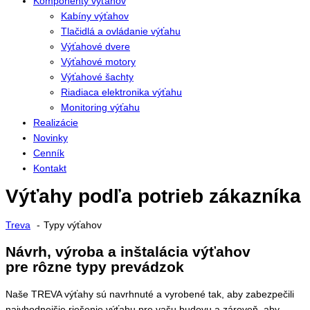
Komponenty výťahov
Kabíny výťahov
Tlačidlá a ovládanie výťahu
Výťahové dvere
Výťahové motory
Výťahové šachty
Riadiaca elektronika výťahu
Monitoring výťahu
Realizácie
Novinky
Cenník
Kontakt
Výťahy podľa potrieb zákazníka
Treva
Typy výťahov
Návrh, výroba a inštalácia výťahov
pre rôzne typy prevádzok
Naše TREVA výťahy sú navrhnuté a vyrobené tak, aby zabezpečili
najvhodnejšie riešenie výťahu pre vašu budovu a zároveň, aby