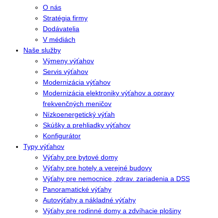
O nás
Stratégia firmy
Dodávatelia
V médiách
Naše služby
Výmeny výťahov
Servis výťahov
Modernizácia výťahov
Modernizácia elektroniky výťahov a opravy
frekvenčných meničov
Nízkoenergetický výťah
Skúšky a prehliadky výťahov
Konfigurátor
Typy výťahov
Výťahy pre bytové domy
Výťahy pre hotely a verejné budovy
Výťahy pre nemocnice, zdrav. zariadenia a DSS
Panoramatické výťahy
Autovýťahy a nákladné výťahy
Výťahy pre rodinné domy a zdvíhacie plošiny