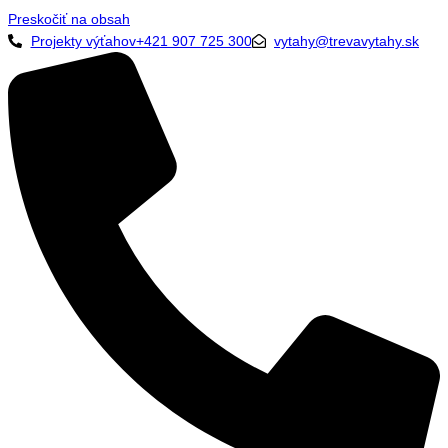
Preskočiť na obsah
Projekty výťahov+421 907 725 300
vytahy@trevavytahy.sk