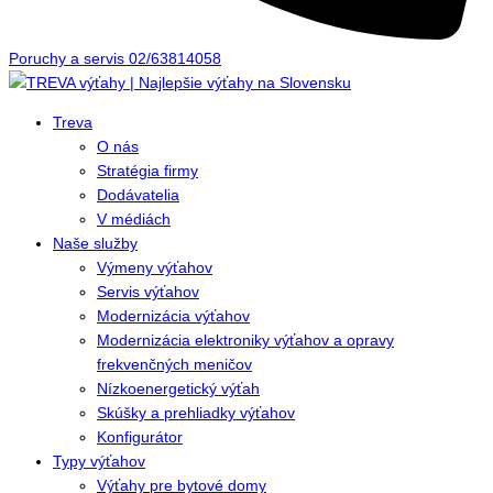
Poruchy a servis 02/63814058
Treva
O nás
Stratégia firmy
Dodávatelia
V médiách
Naše služby
Výmeny výťahov
Servis výťahov
Modernizácia výťahov
Modernizácia elektroniky výťahov a opravy
frekvenčných meničov
Nízkoenergetický výťah
Skúšky a prehliadky výťahov
Konfigurátor
Typy výťahov
Výťahy pre bytové domy