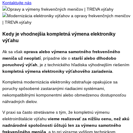
Kontaktujte nás
Kedy je vhodnejšia kompletná výmena elektroniky
výťahu
Ak sa však
oprava alebo výmena samotného frekvenčného
meniča už neoplatí
, prípadne ide o
starší alebo dlhodobo
poruchový výťah
, je z technického hľadiska výhodnejším riešením
kompletná výmena elektroniky výťahového zariadenia
.
Kompletná modernizácia elektroniky odstraňuje opakujúce sa
poruchy spôsobené zastaranými riadiacimi systémami,
nekompatibilnými komponentmi alebo obmedzenou dostupnosťou
náhradných dielov.
V praxi sa často stretávame s tým, že kompletnú výmenu
elektroinštalácie výťahu
vieme realizovať za nižšiu cenu, než akú
nadnárodné spoločnosti účtujú len za výmenu samotného
frekvenčného meniča
, a to pri výrazne vyššom technickom