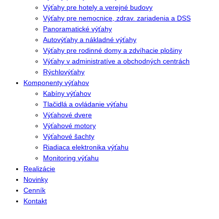
Výťahy pre hotely a verejné budovy
Výťahy pre nemocnice, zdrav. zariadenia a DSS
Panoramatické výťahy
Autovýťahy a nákladné výťahy
Výťahy pre rodinné domy a zdvíhacie plošiny
Výťahy v administratíve a obchodných centrách
Rýchlovýťahy
Komponenty výťahov
Kabíny výťahov
Tlačidlá a ovládanie výťahu
Výťahové dvere
Výťahové motory
Výťahové šachty
Riadiaca elektronika výťahu
Monitoring výťahu
Realizácie
Novinky
Cenník
Kontakt