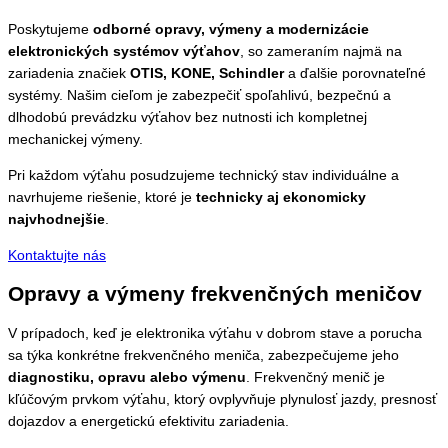
Poskytujeme
odborné opravy, výmeny a modernizácie
elektronických systémov výťahov
, so zameraním najmä na
zariadenia značiek
OTIS, KONE, Schindler
a ďalšie porovnateľné
systémy. Našim cieľom je zabezpečiť spoľahlivú, bezpečnú a
dlhodobú prevádzku výťahov bez nutnosti ich kompletnej
mechanickej výmeny.
Pri každom výťahu posudzujeme technický stav individuálne a
navrhujeme riešenie, ktoré je
technicky aj ekonomicky
najvhodnejšie
.
Kontaktujte nás
Opravy a výmeny frekvenčných meničov
V prípadoch, keď je elektronika výťahu v dobrom stave a porucha
sa týka konkrétne frekvenčného meniča, zabezpečujeme jeho
diagnostiku, opravu alebo výmenu
. Frekvenčný menič je
kľúčovým prvkom výťahu, ktorý ovplyvňuje plynulosť jazdy, presnosť
dojazdov a energetickú efektivitu zariadenia.