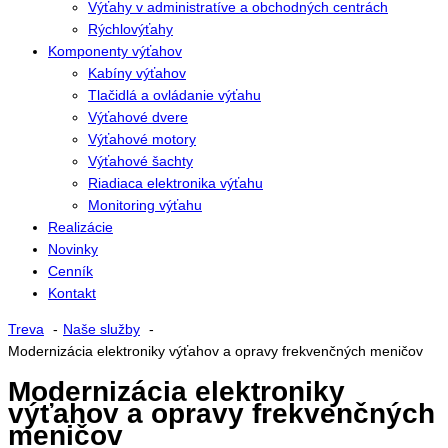
Výťahy v administratíve a obchodných centrách
Rýchlovýťahy
Komponenty výťahov
Kabíny výťahov
Tlačidlá a ovládanie výťahu
Výťahové dvere
Výťahové motory
Výťahové šachty
Riadiaca elektronika výťahu
Monitoring výťahu
Realizácie
Novinky
Cenník
Kontakt
Treva
Naše služby
Modernizácia elektroniky výťahov a opravy frekvenčných meničov
Modernizácia elektroniky
výťahov a opravy frekvenčných
meničov