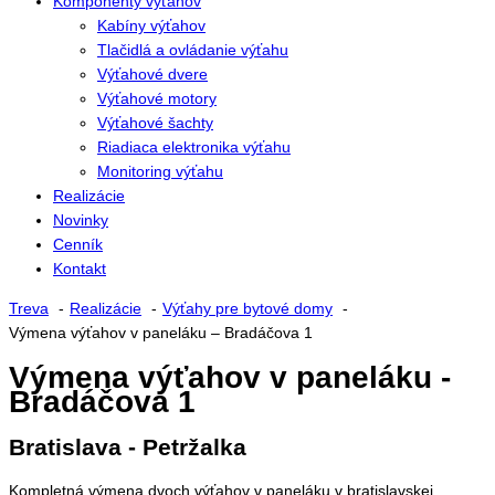
Komponenty výťahov
Kabíny výťahov
Tlačidlá a ovládanie výťahu
Výťahové dvere
Výťahové motory
Výťahové šachty
Riadiaca elektronika výťahu
Monitoring výťahu
Realizácie
Novinky
Cenník
Kontakt
Treva
Realizácie
Výťahy pre bytové domy
Výmena výťahov v paneláku – Bradáčova 1
Výmena výťahov v paneláku -
Bradáčova 1
Bratislava - Petržalka
Kompletná výmena dvoch výťahov v paneláku v bratislavskej