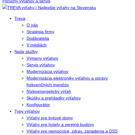
Poruchy výťahov a servis
Treva
O nás
Stratégia firmy
Dodávatelia
V médiách
Naše služby
Výmeny výťahov
Servis výťahov
Modernizácia výťahov
Modernizácia elektroniky výťahov a opravy
frekvenčných meničov
Nízkoenergetický výťah
Skúšky a prehliadky výťahov
Konfigurátor
Typy výťahov
Výťahy pre bytové domy
Výťahy pre hotely a verejné budovy
Výťahy pre nemocnice, zdrav. zariadenia a DSS