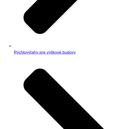
Rýchlovýťahy pre výškové budovy