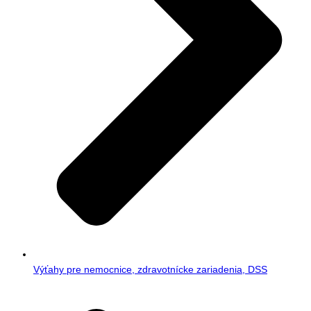
Výťahy pre nemocnice, zdravotnícke zariadenia, DSS