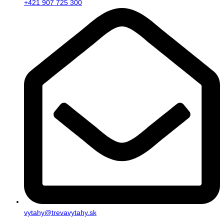
+421 907 725 300
vytahy@trevavytahy.sk