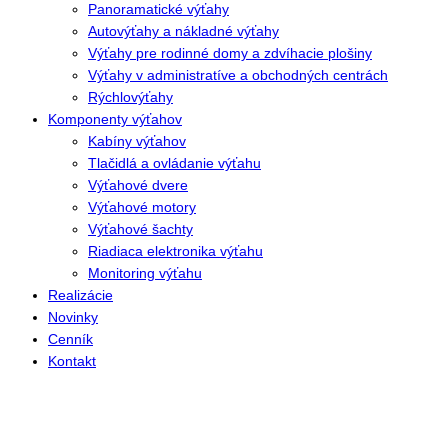
Panoramatické výťahy
Autovýťahy a nákladné výťahy
Výťahy pre rodinné domy a zdvíhacie plošiny
Výťahy v administratíve a obchodných centrách
Rýchlovýťahy
Komponenty výťahov
Kabíny výťahov
Tlačidlá a ovládanie výťahu
Výťahové dvere
Výťahové motory
Výťahové šachty
Riadiaca elektronika výťahu
Monitoring výťahu
Realizácie
Novinky
Cenník
Kontakt