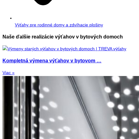
Výťahy pre rodinné domy a zdvíhacie plošiny
Naše ďalšie realizácie výťahov v bytových domoch
Kompletná výmena výťahov v bytovom …
Viac »