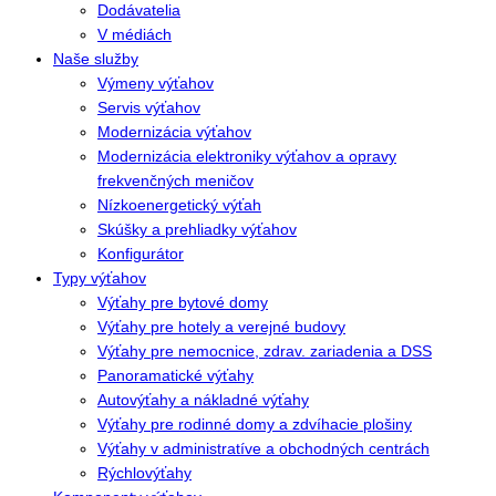
Dodávatelia
V médiách
Naše služby
Výmeny výťahov
Servis výťahov
Modernizácia výťahov
Modernizácia elektroniky výťahov a opravy
frekvenčných meničov
Nízkoenergetický výťah
Skúšky a prehliadky výťahov
Konfigurátor
Typy výťahov
Výťahy pre bytové domy
Výťahy pre hotely a verejné budovy
Výťahy pre nemocnice, zdrav. zariadenia a DSS
Panoramatické výťahy
Autovýťahy a nákladné výťahy
Výťahy pre rodinné domy a zdvíhacie plošiny
Výťahy v administratíve a obchodných centrách
Rýchlovýťahy