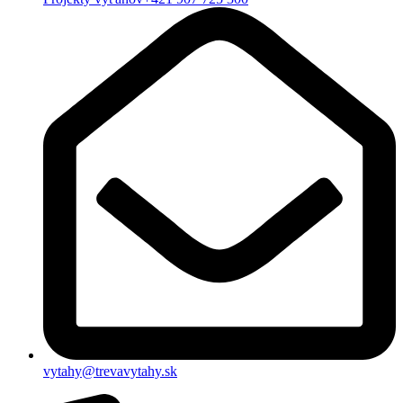
vytahy@trevavytahy.sk