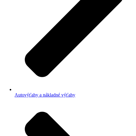
Autovýťahy a nákladné výťahy