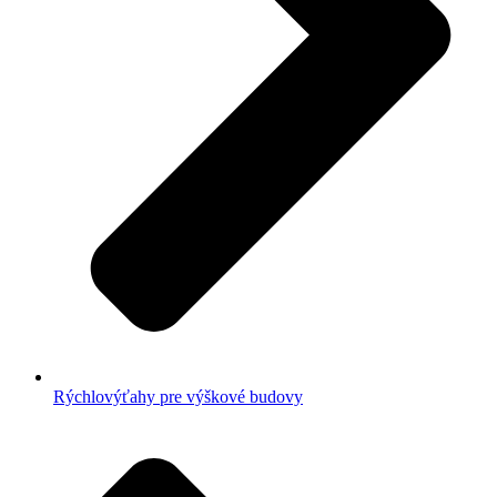
Rýchlovýťahy pre výškové budovy