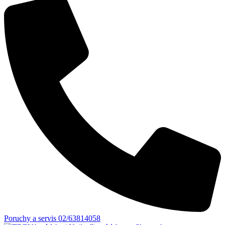
Poruchy a servis 02/63814058