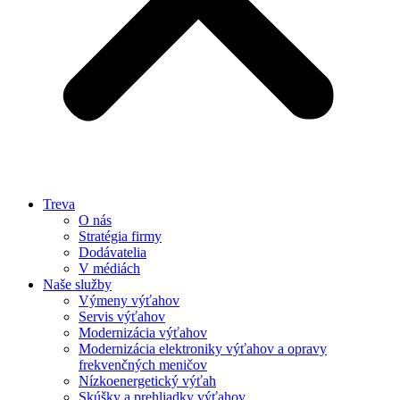
Treva
O nás
Stratégia firmy
Dodávatelia
V médiách
Naše služby
Výmeny výťahov
Servis výťahov
Modernizácia výťahov
Modernizácia elektroniky výťahov a opravy
frekvenčných meničov
Nízkoenergetický výťah
Skúšky a prehliadky výťahov