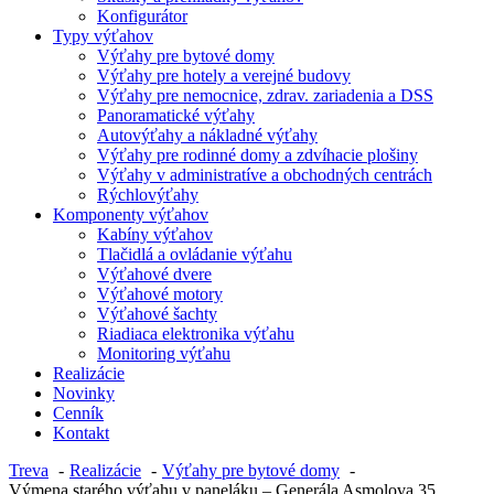
Konfigurátor
Typy výťahov
Výťahy pre bytové domy
Výťahy pre hotely a verejné budovy
Výťahy pre nemocnice, zdrav. zariadenia a DSS
Panoramatické výťahy
Autovýťahy a nákladné výťahy
Výťahy pre rodinné domy a zdvíhacie plošiny
Výťahy v administratíve a obchodných centrách
Rýchlovýťahy
Komponenty výťahov
Kabíny výťahov
Tlačidlá a ovládanie výťahu
Výťahové dvere
Výťahové motory
Výťahové šachty
Riadiaca elektronika výťahu
Monitoring výťahu
Realizácie
Novinky
Cenník
Kontakt
Treva
Realizácie
Výťahy pre bytové domy
Výmena starého výťahu v paneláku – Generála Asmolova 35