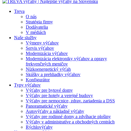
Treva
O nás
Stratégia firmy
Dodávatelia
V médiách
Naše služby
Výmeny výťahov
Servis výťahov
Modernizácia výťahov
Modernizácia elektroniky výťahov a opravy
frekvenčných meničov
Nízkoenergetický výťah
Skúšky a prehliadky výťahov
Konfigurátor
Typy výťahov
Výťahy pre bytové domy
Výťahy pre hotely a verejné budovy
Výťahy pre nemocnice, zdrav. zariadenia a DSS
Panoramatické výťahy
Autovýťahy a nákladné výťahy
Výťahy pre rodinné domy a zdvíhacie plošiny
Výťahy v administratíve a obchodných centrách
Rýchlovýťahy