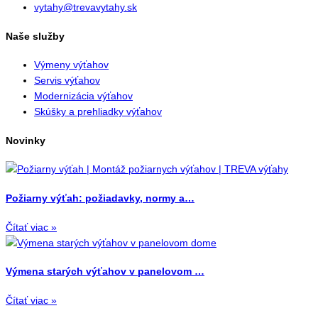
vytahy@trevavytahy.sk
Naše služby
Výmeny výťahov
Servis výťahov
Modernizácia výťahov
Skúšky a prehliadky výťahov
Novinky
Požiarny výťah: požiadavky, normy a…
Čítať viac »
Výmena starých výťahov v panelovom …
Čítať viac »