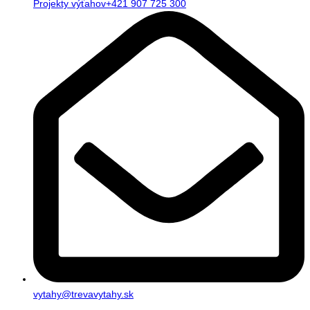
Projekty výťahov+421 907 725 300
vytahy@trevavytahy.sk