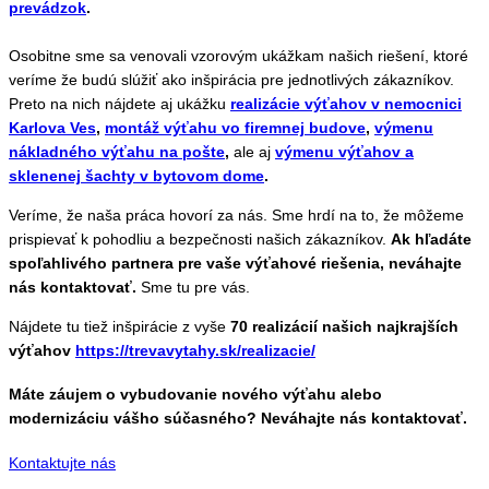
prevádzok
.
Osobitne sme sa venovali vzorovým ukážkam našich riešení, ktoré
veríme že budú slúžiť ako inšpirácia pre jednotlivých zákazníkov.
Preto na nich nájdete aj ukážku
realizácie výťahov v nemocnici
Karlova Ves
,
montáž výťahu vo firemnej budove
,
výmenu
nákladného výťahu na pošte
,
ale aj
výmenu výťahov a
sklenenej šachty v bytovom dome
.
Veríme, že naša práca hovorí za nás. Sme hrdí na to, že môžeme
prispievať k pohodliu a bezpečnosti našich zákazníkov.
Ak hľadáte
spoľahlivého partnera pre vaše výťahové riešenia, neváhajte
nás kontaktovať.
Sme tu pre vás.
Nájdete tu tiež inšpirácie z vyše
70 realizácií našich najkrajších
výťahov
https://trevavytahy.sk/realizacie/
Máte záujem o vybudovanie nového výťahu alebo
modernizáciu vášho súčasného? Neváhajte nás kontaktovať.
Kontaktujte nás