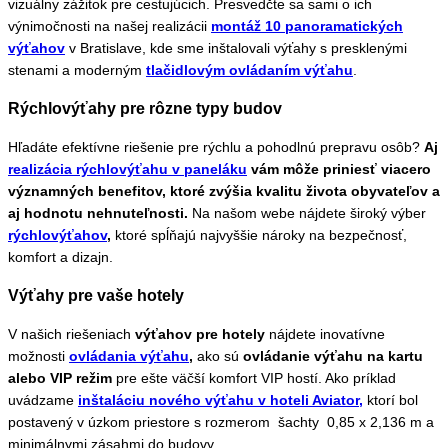
vizuálny zážitok pre cestujúcich. Presvedčte sa sami o ich
výnimočnosti na našej realizácii
montáž 10 panoramatických
výťahov
v Bratislave, kde sme inštalovali výťahy s presklenými
stenami a moderným
tlačidlovým ovládaním výťahu
.
Rýchlovýťahy pre rôzne typy budov
Hľadáte efektívne riešenie pre rýchlu a pohodlnú prepravu osôb?
Aj
realizácia rýchlovýťahu v paneláku
vám môže priniesť viacero
významných benefitov, ktoré zvýšia kvalitu života obyvateľov a
aj hodnotu nehnuteľnosti.
Na našom webe nájdete široký výber
rýchlovýťahov
,
ktoré spĺňajú najvyššie nároky na bezpečnosť,
komfort a dizajn.
Výťahy pre vaše hotely
V našich riešeniach
výťahov pre hotely
nájdete inovatívne
možnosti
ovládania výťahu
,
ako sú
ovládanie výťahu na kartu
alebo VIP režim
pre ešte väčší komfort VIP hostí. Ako príklad
uvádzame
inštaláciu nového výťahu v hoteli Aviator,
ktorí bol
postavený v úzkom priestore s rozmerom šachty
0,85 x 2,136 m
a
minimálnymi zásahmi do budovy.