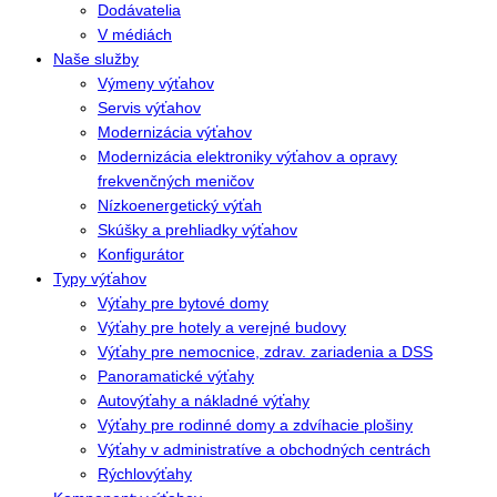
Dodávatelia
V médiách
Naše služby
Výmeny výťahov
Servis výťahov
Modernizácia výťahov
Modernizácia elektroniky výťahov a opravy
frekvenčných meničov
Nízkoenergetický výťah
Skúšky a prehliadky výťahov
Konfigurátor
Typy výťahov
Výťahy pre bytové domy
Výťahy pre hotely a verejné budovy
Výťahy pre nemocnice, zdrav. zariadenia a DSS
Panoramatické výťahy
Autovýťahy a nákladné výťahy
Výťahy pre rodinné domy a zdvíhacie plošiny
Výťahy v administratíve a obchodných centrách
Rýchlovýťahy