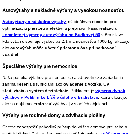
Autovýťahy a nákladné výťahy s vysokou nosnosťou
Autovýťahy a nákladné výťahy
, sú ideálnym riešením pre
optimalizáciu priestoru a efektívnu prepravu. Naša realizácia
kompletnej výmeny autovýťahu na Búdkovej 50
v Bratislave,
kde výťah disponuje výškou až 2,1m a nosnosťou 4000 kg, ukazuje,
ako
autovýťah môže ušetriť priestor a čas pri parkovaní
vozidiel
.
Špeciálne výťahy pre nemocnice
Naša ponuka výťahov pre nemocnice a zdravotnícke zariadenia
zahŕňa riešenia s funkciami ako
ovládanie z vozíka
,
UV
sterilizácia
a
systém dezinfekcie
. Príkladom je
výmena dvoch
výťahov v Poliklinike Líščie údolie v Bratislave
,
ktorá ukazuje,
ako sa dajú modernizovať výťahy aj v starších objektoch.
Výťahy pre rodinné domy a zdvíhacie plošiny
Chcete zabezpečiť pohodlný prístup do vášho domova pre seba a
svojich blízkych? Na našom webe si môžete vybrať z
výťahov pre