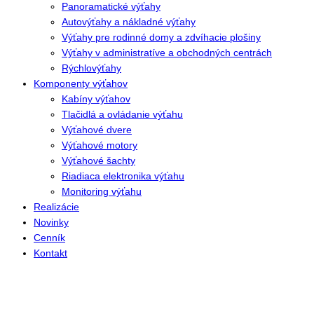
Panoramatické výťahy
Autovýťahy a nákladné výťahy
Výťahy pre rodinné domy a zdvíhacie plošiny
Výťahy v administratíve a obchodných centrách
Rýchlovýťahy
Komponenty výťahov
Kabíny výťahov
Tlačidlá a ovládanie výťahu
Výťahové dvere
Výťahové motory
Výťahové šachty
Riadiaca elektronika výťahu
Monitoring výťahu
Realizácie
Novinky
Cenník
Kontakt