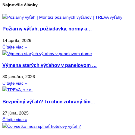
Najnovšie články
Požiarny výťah: požiadavky, normy a…
14 apríla, 2026
Čítajte viac »
Výmena starých výťahov v panelovom …
30 januára, 2026
Čítajte viac »
Bezpečný výťah? To chce zohraný tím…
27 júna, 2025
Čítajte viac »