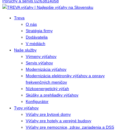
Poruchy a servis 02/63814058
Treva
O nás
Stratégia firmy
Dodávatelia
V médiách
Naše služby
Výmeny výťahov
Servis výťahov
Modernizácia výťahov
Modernizácia elektroniky výťahov a opravy
frekvenčných meničov
Nízkoenergetický výťah
Skúšky a prehliadky výťahov
Konfigurátor
Typy výťahov
Výťahy pre bytové domy
Výťahy pre hotely a verejné budovy
Výťahy pre nemocnice, zdrav. zariadenia a DSS