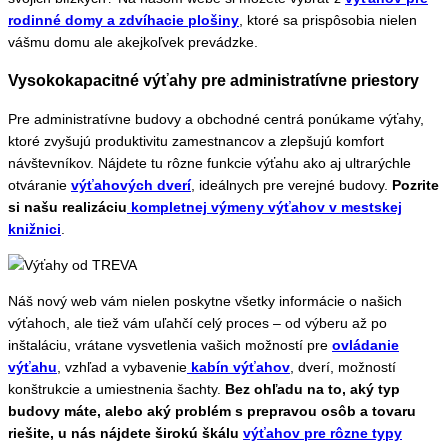
rodinné domy a zdvíhacie plošiny
, ktoré sa prispôsobia nielen
vášmu domu ale akejkoľvek prevádzke.
Vysokokapacitné výťahy pre administratívne priestory
Pre administratívne budovy a obchodné centrá ponúkame výťahy,
ktoré zvyšujú produktivitu zamestnancov a zlepšujú komfort
návštevníkov. Nájdete tu rôzne funkcie výťahu ako aj ultrarýchle
otváranie
výťahových dverí
, ideálnych pre verejné budovy.
Pozrite
si našu realizáciu
kompletnej výmeny výťahov v mestskej
knižnici
.
Náš nový web vám nielen poskytne všetky informácie o našich
výťahoch, ale tiež vám uľahčí celý proces – od výberu až po
inštaláciu, vrátane vysvetlenia vašich možností pre
ovládanie
výťahu
, vzhľad a vybavenie
kabín výťahov
, dverí, možností
konštrukcie a umiestnenia šachty.
Bez ohľadu na to, aký typ
budovy máte, alebo aký problém s prepravou osôb a tovaru
riešite, u nás nájdete
širokú škálu
výťahov pre rôzne typy