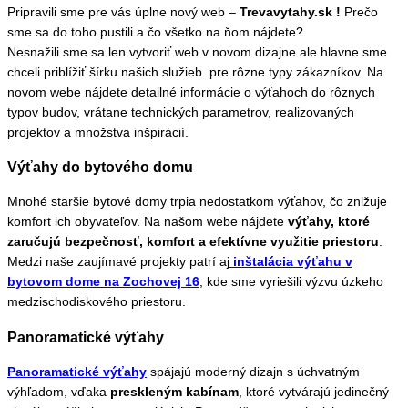
Pripravili sme pre vás úplne nový web –
Trevavytahy.sk !
Prečo
sme sa do toho pustili a čo všetko na ňom nájdete?
Nesnažili sme sa len vytvoriť web v novom dizajne ale hlavne sme
chceli priblížiť šírku našich služieb pre rôzne typy zákazníkov. Na
novom webe nájdete detailné informácie o výťahoch do rôznych
typov budov, vrátane technických parametrov, realizovaných
projektov a množstva inšpirácií.
Výťahy do bytového domu
Mnohé staršie bytové domy trpia nedostatkom výťahov, čo znižuje
komfort ich obyvateľov. Na našom webe nájdete
výťahy, ktoré
zaručujú bezpečnosť, komfort a efektívne využitie priestoru
.
Medzi naše zaujímavé projekty patrí aj
inštalácia výťahu v
bytovom dome na Zochovej 16
, kde sme vyriešili výzvu úzkeho
medzischodiskového priestoru.
Panoramatické výťahy
Panoramatické výťahy
spájajú moderný dizajn s úchvatným
výhľadom, vďaka
preskleným kabínam
, ktoré vytvárajú jedinečný